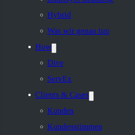
Hybrid
Was wir genau tun
How
Dive
ServEx
Clients & Cases
Kunden
Kundenstimmen