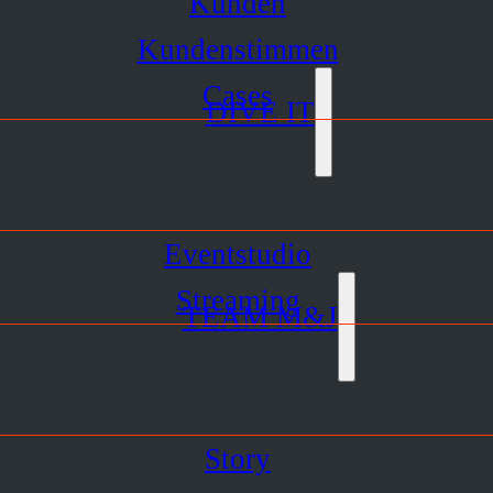
Kunden
Kundenstimmen
Cases
DIVE IT
Eventstudio
Streaming
TEAM M&J
Story