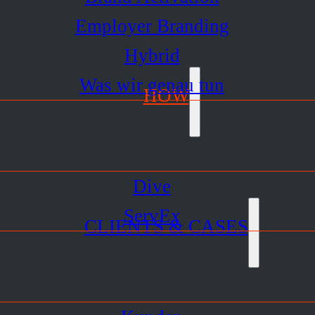
Employer Branding
Hybrid
Was wir genau tun
HOW
Dive
ServEx
CLIENTS & CASES