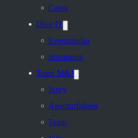
Cases
Dive IT
Eventstudio
Streaming
Team M&J
Story
Agenturfakten
Team