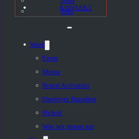
Team
KONTAKT
Jobs
Work
Event
Messe
Brand Activation
Employer Branding
Hybrid
Was wir genau tun