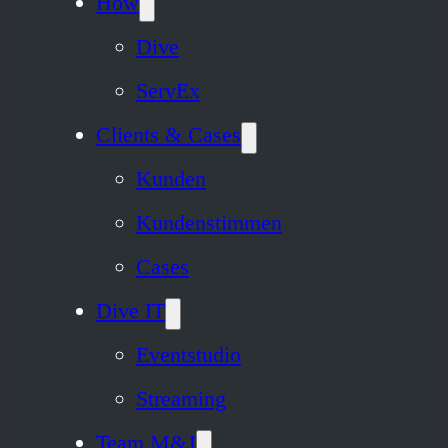
How
Dive
ServEx
Clients & Cases
Kunden
Kundenstimmen
Cases
Dive IT
Eventstudio
Streaming
Team M&J