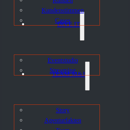
Kundenstimmen
Cases
DIVE IT
Eventstudio
Streaming
TEAM M&J
Story
Agenturfakten