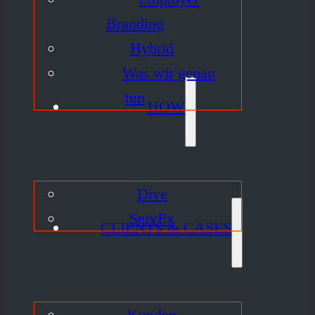
Branding
Hybrid
Was wir genau
tun
HOW
Dive
ServEx
CLIENTS & CASES
Kunden